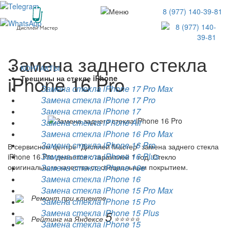
8 (977) 140-39-81
Замена заднего стекла
КОНТАКТЫ
iPhone 16 Pro
Трещины на стекле iPhone
Замена стекла iPhone 17 Pro Max
Замена стекла iPhone 17 Pro
Замена стекла iPhone 17
Замена стекла iPhone Air
Замена стекла iPhone 16 Pro Max
Замена стекла iPhone 16 Pro
В сервисном центре
“Дисплей Мастер”
замена заднего стекла
Замена стекла iPhone 16 Plus
iPhone 16 Pro делается с гарантией 1 год. Стекло
оригинального качества со специальным покрытием.
Замена стекла iPhone 16e
Замена стекла iPhone 16
Замена стекла iPhone 15 Pro Max
Ремонт при клиенте
Замена стекла iPhone 15 Pro
Замена стекла iPhone 15 Plus
5
Рейтинг на Яндексе
⭐️⭐️⭐️⭐️⭐️
Замена стекла iPhone 15