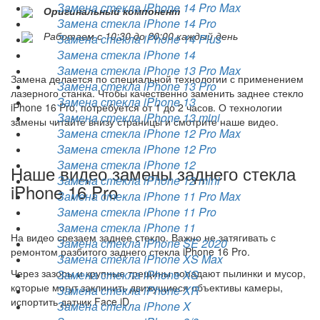
Замена стекла iPhone 14 Pro Max
Оригинальный компонент
Замена стекла iPhone 14 Pro
Работаем с 10:30 до 20:00 каждый день
Замена стекла iPhone 14 Plus
Замена стекла iPhone 14
Замена стекла iPhone 13 Pro Max
Замена делается по специальной технологии с применением
Замена стекла iPhone 13 Pro
лазерного станка. Чтобы качественно заменить заднее стекло
Замена стекла iPhone 13
iPhone 16 Pro, потребуется от 1 до 2 часов. О технологии
Замена стекла iPhone 13 mini
замены читайте внизу страницы и смотрите наше видео.
Замена стекла iPhone 12 Pro Max
Замена стекла iPhone 12 Pro
Замена стекла iPhone 12
Наше видео замены заднего стекла
Замена стекла iPhone 12 mini
iPhone 16 Pro
Замена стекла iPhone 11 Pro Max
Замена стекла iPhone 11 Pro
Замена стекла iPhone 11
На видео срезаем заднее стекло. Важно не затягивать с
Замена стекла iPhone SE 2020
ремонтом разбитого заднего стекла iPhone 16 Pro.
Замена стекла iPhone XS Max
Через зазоры и крупные трещины попадают пылинки и мусор,
Замена стекла iPhone XS
которые могут заклинить движущиеся объективы камеры,
Замена стекла iPhone XR
испортить датчик Face iD.
Замена стекла iPhone X