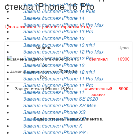
стекла iPhone 16 Pro
Замена дисплея iPhone 14 Pro
Замена дисплея iPhone 14 Plus
Замена дисплея iPhone 14
Замена дисплея iPhone 13 Pro Max
Цена = запчасть + работа + гарантия 1 год!
Замена дисплея iPhone 13 Pro
Замена дисплея iPhone 13
Замена дисплея iPhone 13 mini
Модель
Цена
Замена дисплея iPhone 12 Pro Max
Замена дисплея iPhone 12 Pro
оригинал
16900
Замена дисплея iPhone 12
Замена заднего стекла iPhone 16
Замена дисплея iPhone 12 mini
Pro
Замена дисплея iPhone 11 Pro Max
Замена дисплея iPhone 11 Pro
Заднее стекло iPhone 16 Pro
качественный
8900
Замена дисплея iPhone 11
аналог
Замена дисплея iPhone SE 2020
Замена дисплея iPhone XS Max
Замена дисплея iPhone XS
Замена дисплея iPhone XR
Видео отзывы наших клиентов.
Замена дисплея iPhone X
Замена дисплея iPhone 8/8+