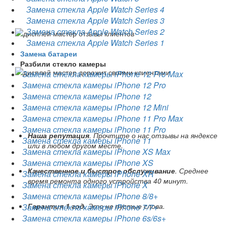
Замена стекла Apple Watch Series 4
Замена стекла Apple Watch Series 3
Замена стекла Apple Watch Series 2
Замена стекла Apple Watch Series 1
Замена батареи
Разбили стекло камеры
Замена стекла камеры iPhone 12 Pro Max
Замена стекла камеры iPhone 12 Pro
Замена стекла камеры iPhone 12
Замена стекла камеры iPhone 12 Mini
Замена стекла камеры iPhone 11 Pro Max
Замена стекла камеры iPhone 11 Pro
Наша репутация
. Прочтите о нас отзывы на яндексе
Замена стекла камеры iPhone 11
или в любом другом месте.
Замена стекла камеры iPhone XS Max
Замена стекла камеры iPhone XS
Качественное и быстрое обслуживание
. Среднее
Замена стекла камеры iPhone XR
время ремонта одного устройства 40 минут.
Замена стекла камеры iPhone X
Замена стекла камеры iPhone 8/8+
Гарантия 1 год
. Это не пустые слова.
Замена стекла камеры iPhone 7/7+
Замена стекла камеры iPhone 6s/6s+