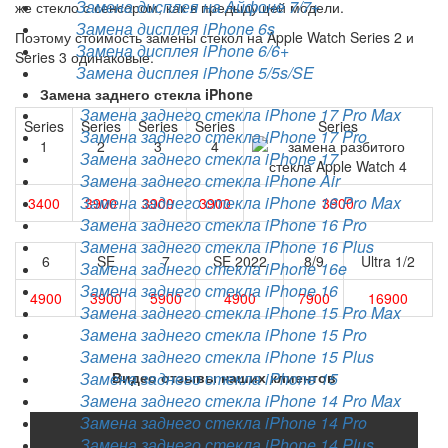
Замена дисплея на Айфоне 7/7+
же стекло с сенсором, как в предыдущей модели.
Замена дисплея iPhone 6s
Поэтому стоимость замены стекол на Apple Watch Series 2 и
Замена дисплея iPhone 6/6+
Series 3 одинаковые.
Замена дисплея iPhone 5/5s/SE
Замена заднего стекла iPhone
Замена заднего стекла iPhone 17 Pro Max
Series
Series
Series
Series
Series
Замена заднего стекла iPhone 17 Pro
1
2
3
4
Замена заднего стекла iPhone 17
Замена заднего стекла iPhone Air
Замена заднего стекла iPhone 16 Pro Max
3400
3900
3900
3900
3900
Замена заднего стекла iPhone 16 Pro
Замена заднего стекла iPhone 16 Plus
6
SE
7
SE 2022
8/9
Ultra 1/2
Замена заднего стекла iPhone 16e
Замена заднего стекла iPhone 16
4900
3900
5900
4900
7900
16900
Замена заднего стекла iPhone 15 Pro Max
Замена заднего стекла iPhone 15 Pro
Замена заднего стекла iPhone 15 Plus
Замена заднего стекла iPhone 15
Видео отзывы наших клиентов
Замена заднего стекла iPhone 14 Pro Max
Замена заднего стекла iPhone 14 Pro
Замена заднего стекла iPhone 14 Plus