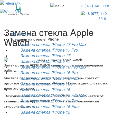
8 (977) 140-39-81
Замена стекла Apple
КОНТАКТЫ
Watch
Трещины на стекле iPhone
Замена стекла iPhone 17 Pro Max
Замена стекла iPhone 17 Pro
Замена стекла iPhone 17
Замена стекла iPhone Air
Замена стекла Apple Watch очень кропотливая ювелирная
Замена стекла iPhone 16 Pro Max
работа.
Замена стекла iPhone 16 Pro
Мастера сервисного центра «
Дисплей мастер
» срезают
Замена стекла iPhone 16 Plus
разбитое стекло и вклеивают новое. Но это в двух словах, на
Замена стекла iPhone 16e
деле это сложнее.
Замена стекла iPhone 16
Замена стекла iPhone 15 Pro Max
Технология замены стекла Apple Watch 3 не отличается от
Замена стекла iPhone 15 Pro
замены стекла Apple Watch 2. В них взаимозаменяемые
сенсорные стекла.
Замена стекла iPhone 15 Plus
Замена стекла iPhone 15