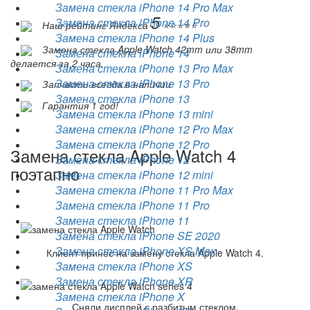
Замена стекла iPhone 14 Pro Max
5
Замена стекла iPhone 14 Pro
Наш рейтинг Яндекса
⭐️⭐️⭐️⭐️⭐️
Замена стекла iPhone 14 Plus
Замена стекла Apple Watch 42mm или 38mm
Замена стекла iPhone 14
делается за 2 часа.
Замена стекла iPhone 13 Pro Max
Замена стекла iPhone 13 Pro
Запчасти всегда в наличии
Замена стекла iPhone 13
Гарантия 1 год!
Замена стекла iPhone 13 mini
Замена стекла iPhone 12 Pro Max
Замена стекла iPhone 12 Pro
Замена стекла Apple Watch 4
Замена стекла iPhone 12
поэтапно
Замена стекла iPhone 12 mini
Замена стекла iPhone 11 Pro Max
Замена стекла iPhone 11 Pro
Замена стекла iPhone 11
Замена стекла iPhone SE 2020
Замена стекла iPhone XS Max
Клиент принес на замену стекла Apple Watch 4.
Замена стекла iPhone XS
Замена стекла iPhone XR
Замена стекла iPhone X
Сняли дисплей с разбитым стеклом.