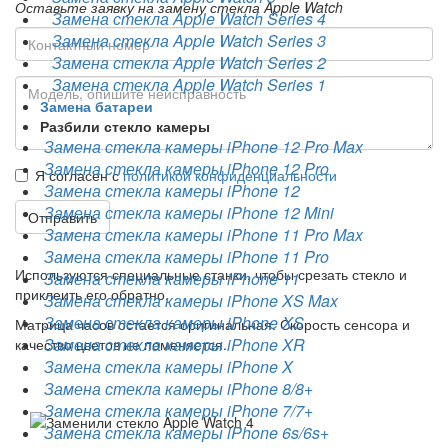
Оставьте заявку на замену стекла Apple Watch
Замена стекла Apple Watch Series 4
Замена стекла Apple Watch Series 3
Замена стекла Apple Watch Series 2
Замена стекла Apple Watch Series 1
Замена батареи
Разбили стекло камеры
Замена стекла камеры iPhone 12 Pro Max
Замена стекла камеры iPhone 12 Pro
Я согласен с
политикой конфиденциальности
Замена стекла камеры iPhone 12
Замена стекла камеры iPhone 12 Mini
Отправить
Замена стекла камеры iPhone 11 Pro Max
Замена стекла камеры iPhone 11 Pro
Используются специальные станки, чтобы срезать стекло и
Замена стекла камеры iPhone 11
приклеить его обратно.
Замена стекла камеры iPhone XS Max
Замена стекла камеры iPhone XS
Матрица часов остается оригинальная. Скорость сенсора и
Замена стекла камеры iPhone XR
качество цветов не поменяется.
Замена стекла камеры iPhone X
Замена стекла камеры iPhone 8/8+
Замена стекла камеры iPhone 7/7+
Замена стекла камеры iPhone 6s/6s+