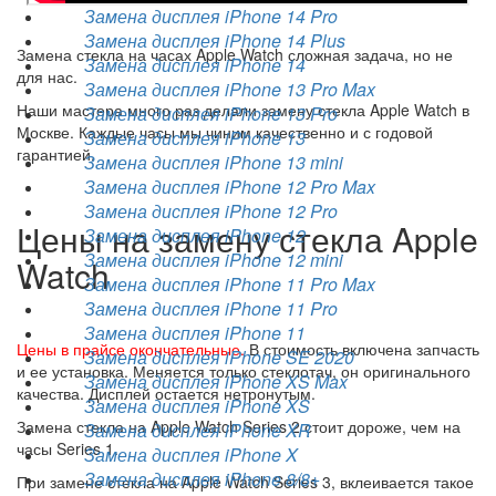
Замена дисплея iPhone 14 Pro
Замена дисплея iPhone 14 Plus
Замена стекла на часах Apple Watch сложная задача, но не
Замена дисплея iPhone 14
для нас.
Замена дисплея iPhone 13 Pro Max
Наши мастера много раз делали замену стекла Apple Watch в
Замена дисплея iPhone 13 Pro
Москве. Каждые часы мы чиним качественно и с годовой
Замена дисплея iPhone 13
гарантией.
Замена дисплея iPhone 13 mini
Замена дисплея iPhone 12 Pro Max
Замена дисплея iPhone 12 Pro
Цены на замену стекла Apple
Замена дисплея iPhone 12
Замена дисплея iPhone 12 mini
Watch
Замена дисплея iPhone 11 Pro Max
Замена дисплея iPhone 11 Pro
Замена дисплея iPhone 11
Цены в прайсе окончательные.
В стоимость включена запчасть
Замена дисплея iPhone SE 2020
и ее установка. Меняется только стеклотач, он оригинального
Замена дисплея iPhone XS Max
качества. Дисплей остается нетронутым.
Замена дисплея iPhone XS
Замена стекла на Apple Watch Series 2 стоит дороже, чем на
Замена дисплея iPhone XR
часы Series 1.
Замена дисплея iPhone X
Замена дисплея iPhone 8/8+
При замене стекла на Apple Watch Series 3, вклеивается такое