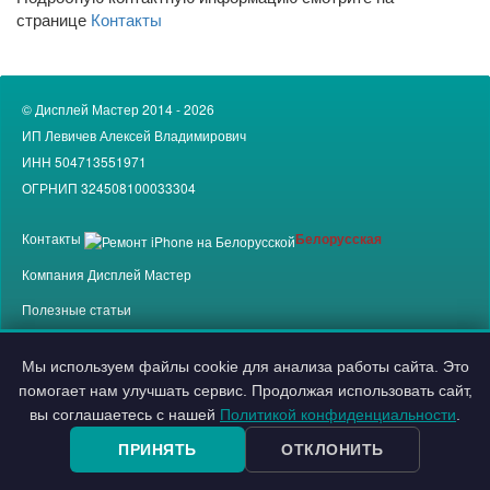
странице
Контакты
© Дисплей Мастер 2014 - 2026
ИП Левичев Алексей Владимирович
ИНН 504713551971
ОГРНИП 324508100033304
Контакты
Белорусская
Компания
Дисплей Мастер
Полезные статьи
Политика конфиденциальности
Мы используем файлы cookie для анализа работы сайта. Это
помогает нам улучшать сервис. Продолжая использовать сайт,
Политика использования cookie
вы соглашаетесь с нашей
Политикой конфиденциальности
.
Согласие на обработку персональных данных
ПРИНЯТЬ
ОТКЛОНИТЬ
Согласие на рассылку рекламных материалов